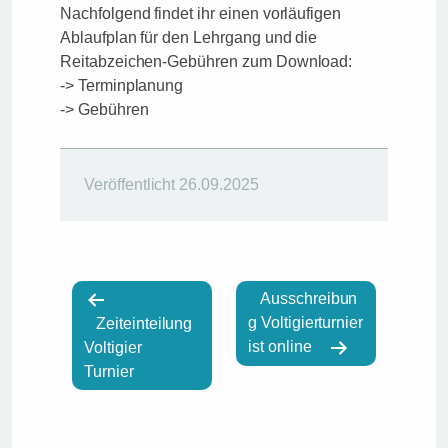
Nachfolgend findet ihr einen vorläufigen
Ablaufplan für den Lehrgang und die
Reitabzeichen-Gebühren zum Download:
-> Terminplanung
-> Gebühren
Veröffentlicht
26.09.2025
B
Ausschreibun
e
g Voltigierturnier
Zeiteinteilung
i
ist online
Voltigier
t
Turnier
r
a
g