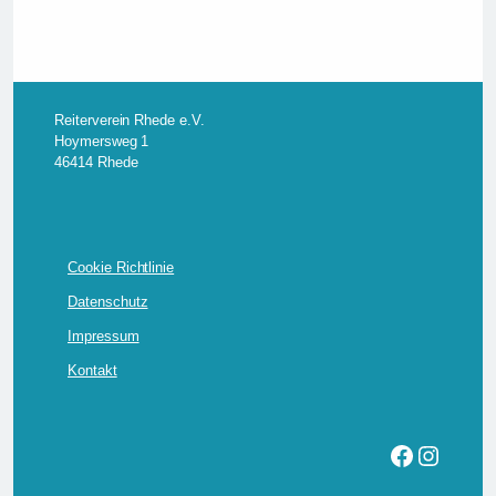
s
n
a
v
Reiterverein Rhede e.V.
i
Hoymersweg 1
g
46414 Rhede
a
t
i
Cookie Richtlinie
o
n
Datenschutz
Impressum
Kontakt
Facebook
Instagram